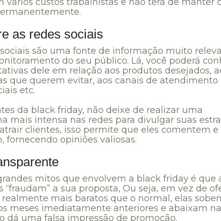
 vários custos trabalhistas e não terá de manter 
permanentemente.
e as redes sociais
 sociais são uma fonte de informação muito relev
onitoramento do seu público. Lá, você poderá con
tativas dele em relação aos produtos desejados, a
s que querem evitar, aos canais de atendimento
iais etc.
tes da black friday, não deixe de realizar uma
 mais intensa nas redes para divulgar suas estra
atrair clientes, isso permite que eles comentem e
, fornecendo opiniões valiosas.
ransparente
randes mitos que envolvem a black friday é que 
 “fraudam” a sua proposta, Ou seja, em vez de of
 realmente mais baratos que o normal, elas sobe
os meses imediatamente anteriores e abaixam na
Isso dá uma falsa impressão de promoção.