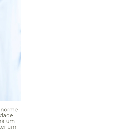
 enorme
idade
 há um
azer um