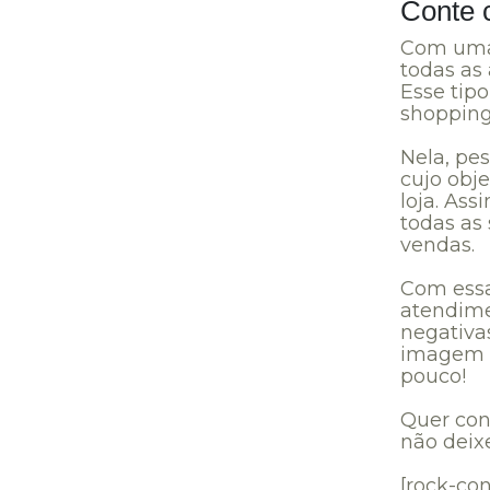
Conte 
Com uma 
todas as 
Esse tip
shopping
Nela, pe
cujo obj
loja. As
todas as
vendas.
Com essa
atendimen
negativa
imagem d
pouco!
Quer con
não deix
[rock-con