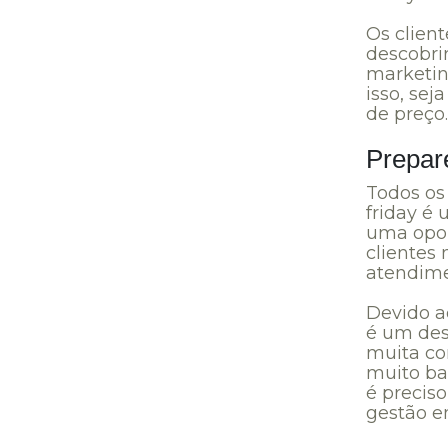
Os clien
descobrir
marketin
isso, sej
de preço.
Prepar
Todos os
friday é
uma opor
clientes 
atendime
Devido a
é um des
muita co
muito bar
é precis
gestão e