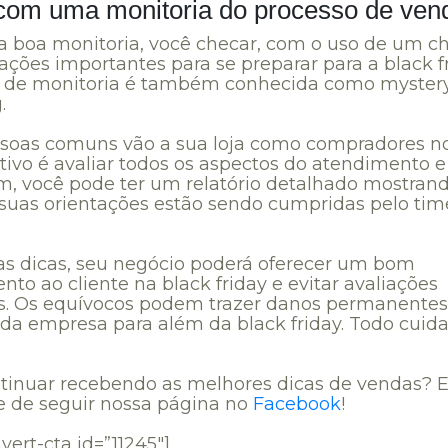
com uma monitoria do processo de ven
boa monitoria, você checar, com o uso de um che
ações importantes para se preparar para a black fr
o de monitoria é também conhecida como myster
.
ssoas comuns vão a sua loja como compradores n
etivo é avaliar todos os aspectos do atendimento e
sim, você pode ter um relatório detalhado mostran
 suas orientações estão sendo cumpridas pelo tim
s dicas, seu negócio poderá oferecer um bom
to ao cliente na black friday e evitar avaliações
s. Os equívocos podem trazer danos permanentes
a empresa para além da black friday. Todo cuid
tinuar recebendo as melhores dicas de vendas? 
e de seguir nossa página no
Facebook
!
vert-cta id=”11245″]