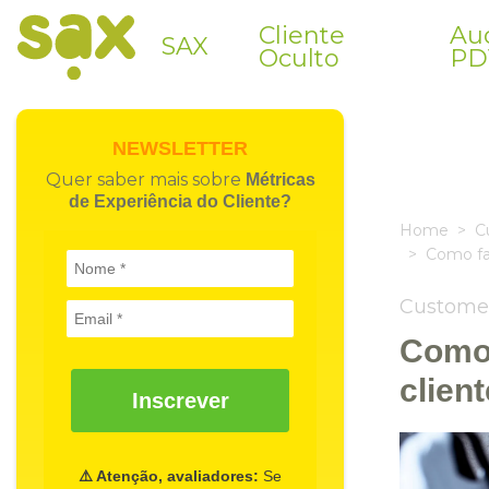
Cliente
Aud
SAX
Oculto
PD
NEWSLETTER
Quer saber mais sobre
Métricas
de Experiência do Cliente?
Home
C
Como fa
Custome
Como 
clien
Inscrever
⚠️ Atenção, avaliadores:
Se