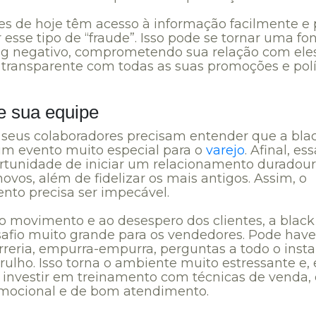
tes de hoje têm acesso à informação facilmente 
 esse tipo de “fraude”. Isso pode se tornar uma fo
g negativo, comprometendo sua relação com eles
a transparente com todas as suas promoções e polí
e sua equipe
 seus colaboradores precisam entender que a bla
 um evento muito especial para o
varejo
. Afinal, es
tunidade de iniciar um relacionamento duradou
novos, além de fidelizar os mais antigos. Assim, o
nto precisa ser impecável.
o movimento e ao desespero dos clientes, a black 
afio muito grande para os vendedores. Pode have
rreria, empurra-empurra, perguntas a todo o insta
ulho. Isso torna o ambiente muito estressante e, 
o investir em treinamento com técnicas de venda,
mocional e de bom atendimento.