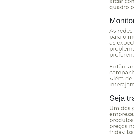
arcar com
quadro 
Monitor
As redes
para o m
as expec
problema
preferenc
Então, an
campanha
Além de 
interajam
Seja t
Um dos g
empresas
produtos
preços n
friday. 