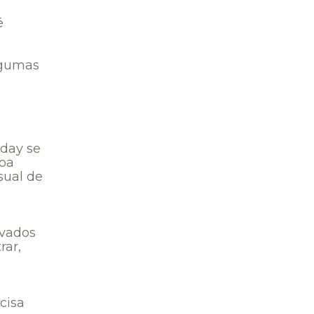
é
algumas
iday se
soa
sual de
evados
rar,
cisa