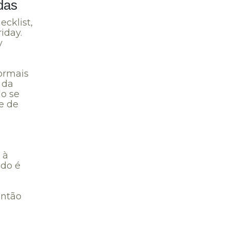
das
cklist,
iday.
y
ormais
 da
do se
e de
 à
ado é
Então