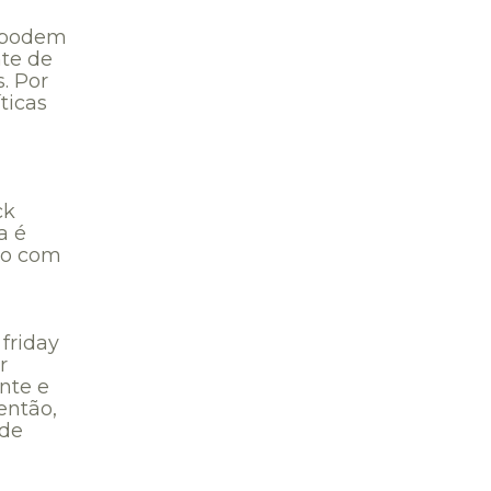
e podem
nte de
. Por
ticas
ck
sa é
ro com
friday
r
nte e
então,
 de