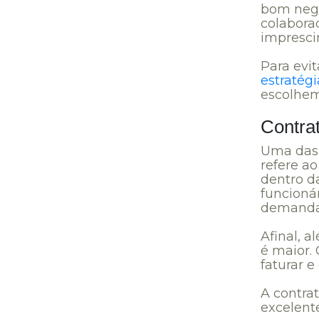
bom negó
colabora
imprescin
Para evi
estratégi
escolhem
Contrat
Uma das p
refere a
dentro da
funcioná
demanda
Afinal, 
é maior.
faturar e
A contra
excelent