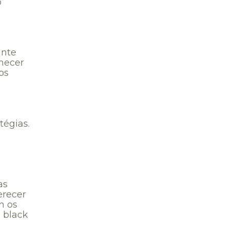
o
ante
hecer
os
tégias.
as
erecer
m os
 black