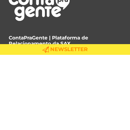
ContaPraGente | Plataforma de
Relacionamento da SAX
NEWSLETTER
+55 11 940054052
contato@contapragente.com.br
Atendimento das 9h às 18h
X