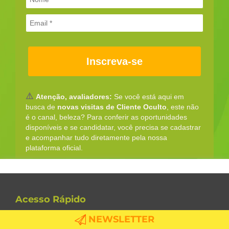
Inscreva-se
⚠️
Atenção, avaliadores:
Se você está aqui em
busca de
novas visitas de Cliente Oculto
, este não
é o canal, beleza? Para conferir as oportunidades
disponíveis e se candidatar, você precisa se cadastrar
e acompanhar tudo diretamente pela nossa
plataforma oficial.
Este site utiliza cookies. Ao continuar navegando no site, você
concorda com os termos de uso dos mesmos.
Acesso Rápido
Leia mais
ENTENDI
SAX
NEWSLETTER