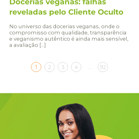
Docerias veganas: falhas
reveladas pelo Cliente Oculto
No universo das docerias veganas, onde o
compromisso com qualidade, transparência
e veganismo autêntico é ainda mais sensível,
a avaliação […]
1
2
3
4
…
92