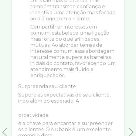
conexão mais profunda, mas
também transmite confiança e
incentiva uma atenção mais focada
ao diálogo com o cliente;
Compartilhar interesses em
comum: estabelece uma ligação
mais forte do que afinidades
mútuas. Ao abordar temas de
interesse comum, essa abordagem
naturalmente supera as barreiras
iniciais do contato, favorecendo um
atendimento mais fluido e
enriquecedor.
Surpreenda seu cliente
Supere as expectativas do seu cliente,
indo além do esperado. A
proatividade
é a chave para encantar e surpreender
os clientes. O Nubank é um excelente
exemplo disso.
Previous
N