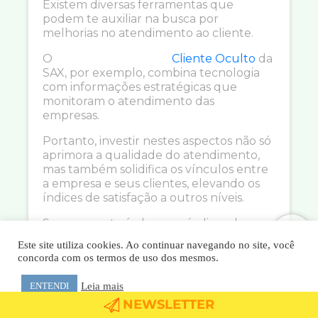
Existem diversas ferramentas que
podem te auxiliar na busca por
melhorias no atendimento ao cliente.
O
Cliente Oculto
da
SAX, por exemplo, combina tecnologia
com informações estratégicas que
monitoram o atendimento das
empresas.
Portanto, investir nestes aspectos não só
aprimora a qualidade do atendimento,
mas também solidifica os vínculos entre
a empresa e seus clientes, elevando os
índices de satisfação a outros níveis.
Se a sua meta é elevar os índices de
satisfação dos seus clientes por meio de
Este site utiliza cookies. Ao continuar navegando no site, você
um atendimento personalizado e
concorda com os termos de uso dos mesmos.
humanizado,
Leia mais
ENTENDI
entre em contato conosco agora mesmo
NEWSLETTER