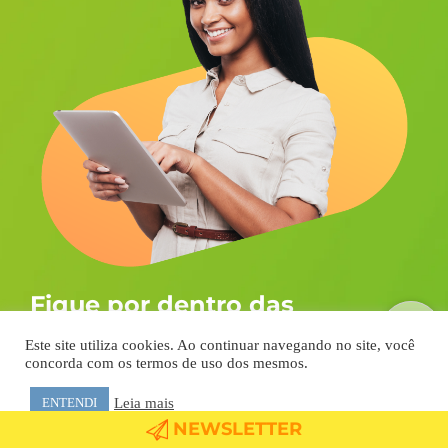
Fique por dentro das
novidades
Este site utiliza cookies. Ao continuar navegando no site, você
concorda com os termos de uso dos mesmos.
Assine a nossa newsletter e receba em
primeira mão todos os conteúdos e
Leia mais
ENTENDI
estratégias para o sucesso da sua empresa.
NEWSLETTER