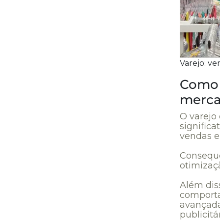
Varejo: ve
Como 
merc
O varejo
signific
vendas e
Conseque
otimizaçã
Além dis
comporta
avançada
publicitár