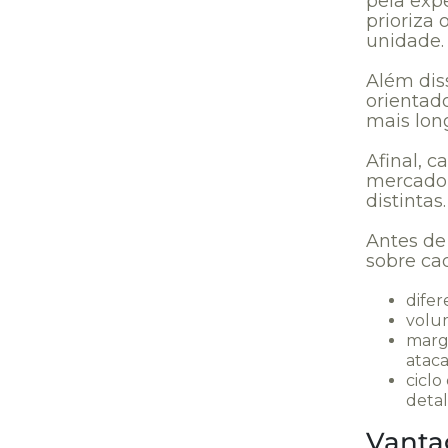
pela exp
prioriza
unidade.
Além dis
orientad
mais long
Afinal, 
mercado,
distintas.
Antes de
sobre ca
difer
volu
marg
ataca
ciclo
deta
Vanta