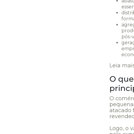
abast
essen
distr
forma
agreg
prod
pós-
geraç
empr
econô
Leia mai
O que 
princi
O comérc
pequenas
atacado 
revended
Logo, o v