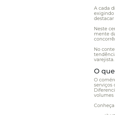
A cada d
exigindo
destacar
Neste ce
mente da
concorrê
No conte
tendênci
varejist
O que 
O comérc
serviços
Diferenc
volumes 
Conheça 