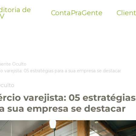
itoria de
ContaPraGente
Clien
V
liente Oculto
 varejista: 05 estratégias para a sua empresa se destacar
Oculto
cio varejista: 05 estratégias
 a sua empresa se destacar