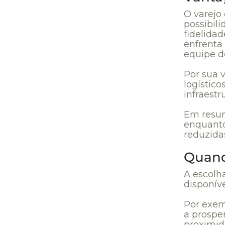
O varejo 
possibil
fidelida
enfrenta
equipe d
Por sua 
logístic
infraest
Em resum
enquant
reduzida
Quand
A escolha
disponíve
Por exem
a prospe
proximid