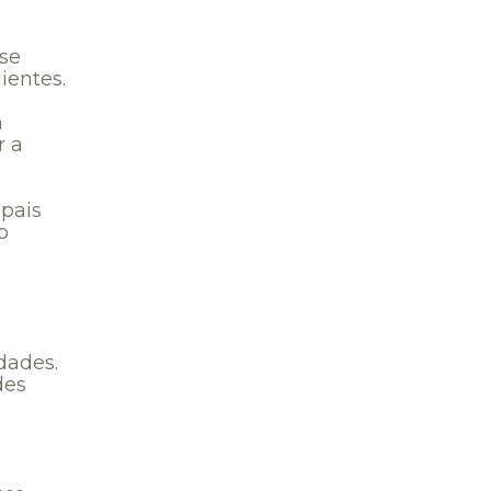
se
ientes.
a
r a
ipais
o
dades.
des