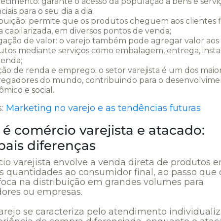
ecimento: garante o acesso da população a bens e servi
ciais para o seu dia a dia;
ibuição: permite que os produtos cheguem aos clientes f
 capilarizada, em diversos pontos de venda;
ação de valor: o varejo também pode agregar valor aos
utos mediante serviços como embalagem, entrega, insta
venda;
ão de renda e emprego: o setor varejista é um dos maio
egadores do mundo, contribuindo para o desenvolvime
mico e social.
s:
Marketing no varejo e as tendências futuras
é comércio varejista e atacado:
pais diferenças
io varejista envolve a venda direta de produtos 
 quantidades ao consumidor final, ao passo que 
foca na distribuição em grandes volumes para
ores ou empresas.
arejo se caracteriza pelo atendimento individuali