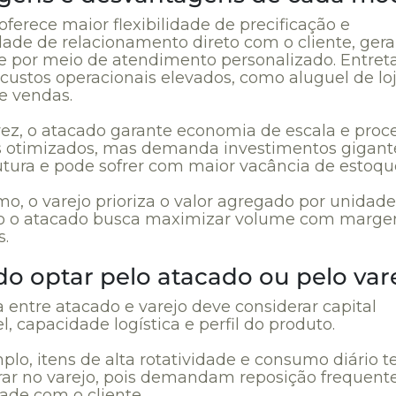
oferece maior flexibilidade de precificação e
idade de relacionamento direto com o cliente, ger
de por meio de atendimento personalizado. Entret
 custos operacionais elevados, como aluguel de lo
e vendas.
vez, o atacado garante economia de escala e proc
os otimizados, mas demanda investimentos gigan
rutura e pode sofrer com maior vacância de estoqu
o, o varejo prioriza o valor agregado por unidade
o o atacado busca maximizar volume com marge
s.
o optar pelo atacado ou pelo var
 entre atacado e varejo deve considerar capital
l, capacidade logística e perfil do produto.
plo, itens de alta rotatividade e consumo diário
rar no varejo, pois demandam reposição frequent
ade com o cliente.