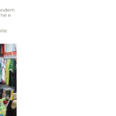
o podem
ume e
ite