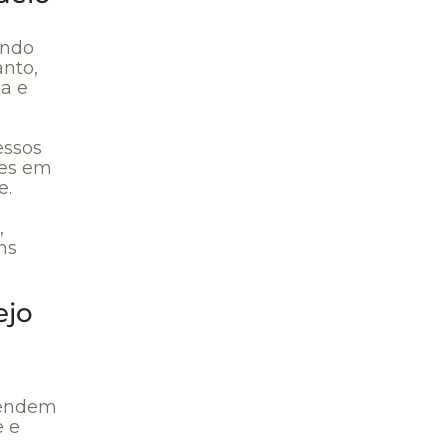
ando
anto,
ja e
essos
tes em
e.
,
ns
ejo
 tendem
e e