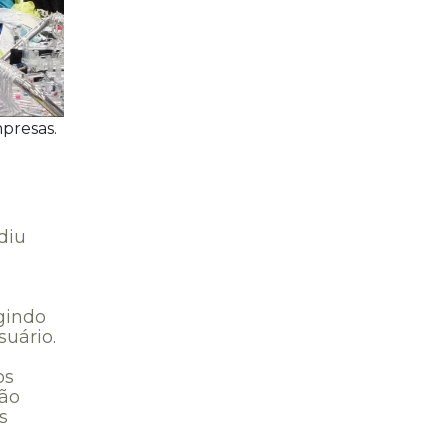
presas.
diu
gindo
suário.
os
ção
s