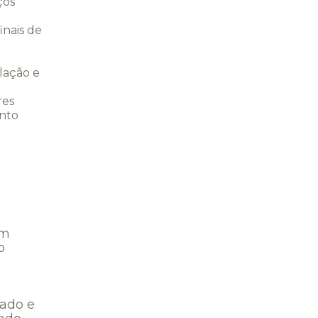
ços
inais de
lação e
res
nto
em
o
zado e