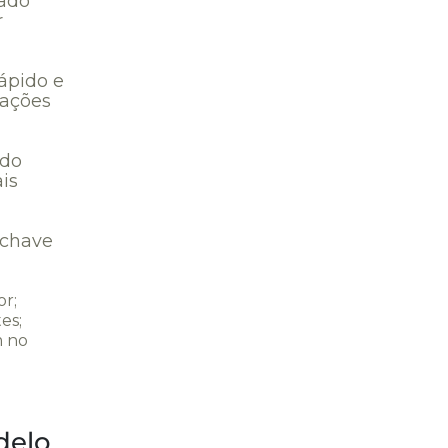
cado
r
rápido e
iações
 do
is
-chave
or;
es;
m no
delo