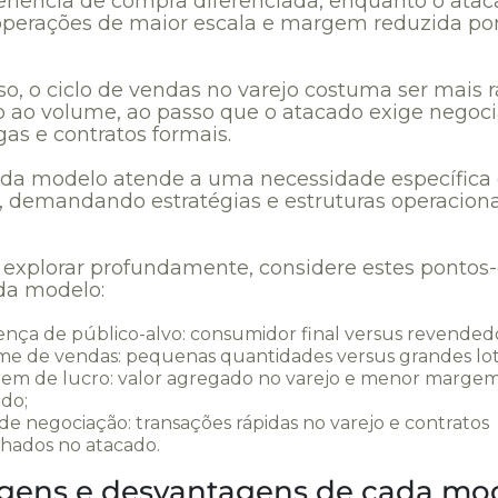
eriência de compra diferenciada, enquanto o ata
 operações de maior escala e margem reduzida po
so, o ciclo de vendas no varejo costuma ser mais 
o ao volume, ao passo que o atacado exige negoc
as e contratos formais.
cada modelo atende a uma necessidade específica
 demandando estratégias e estruturas operaciona
 explorar profundamente, considere estes pontos
da modelo:
ença de público-alvo: consumidor final versus revended
me de vendas: pequenas quantidades versus grandes lot
em de lucro: valor agregado no varejo e menor marge
do;
 de negociação: transações rápidas no varejo e contratos
lhados no atacado.
gens e desvantagens de cada mo