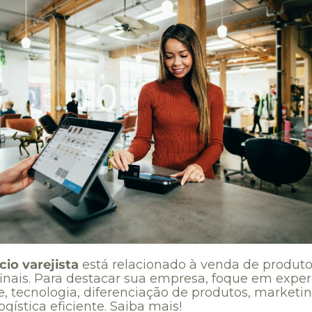
io varejista
está relacionado à venda de produto
finais. Para destacar sua empresa, foque em exper
e, tecnologia, diferenciação de produtos, marketi
logística eficiente. Saiba mais!