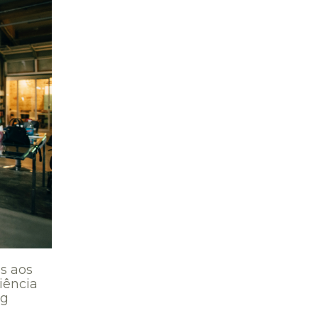
s aos
iência
ng