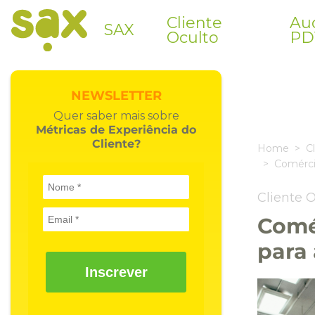
Cliente
Aud
SAX
Oculto
PD
NEWSLETTER
Quer saber mais sobre
Métricas de Experiência do
Cliente?
Home
C
Comércio
Cliente 
Comér
para
Inscrever