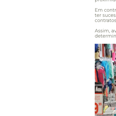
Em contr
ter suce
contratos
Assim, a
determin