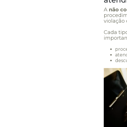
atend
A
não c
procedim
violação 
Cada tip
important
proc
atend
descu