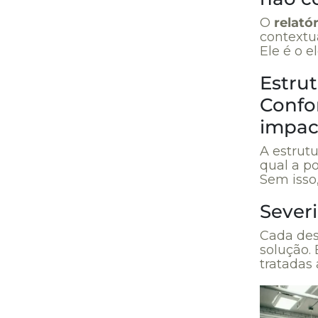
O
relató
contextua
Ele é o e
Estru
Confor
impac
A estrutu
qual a p
Sem isso,
Severi
Cada des
solução. 
tratadas