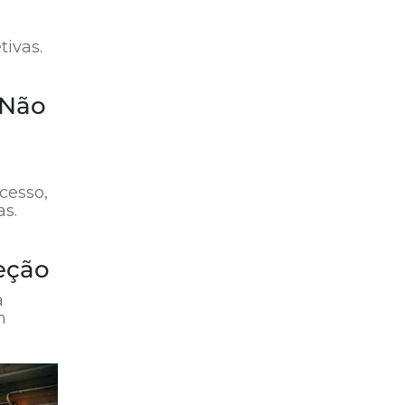
tivas.
 Não
ocesso,
as.
reção
a
m