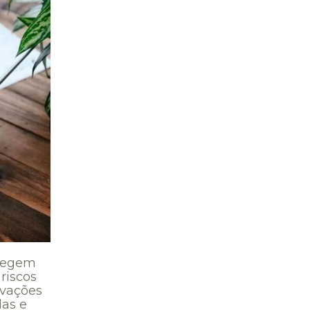
otegem
riscos
rvações
das e