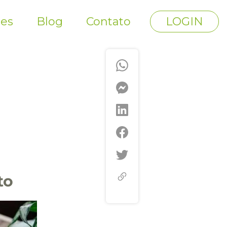
tes
Blog
Contato
LOGIN
to