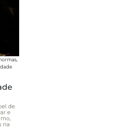
normas,
idade
ade
pel de
ar e
umo,
s na