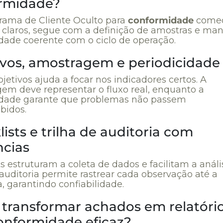
rmidade?
ama de Cliente Oculto para
conformidade
come
s claros, segue com a definição de amostras e m
idade coerente com o ciclo de operação.
ivos, amostragem e periodicidade
bjetivos ajuda a focar nos indicadores certos. A
em deve representar o fluxo real, enquanto a
idade garante que problemas não passem
bidos.
ists e trilha de auditoria com
ncias
s estruturam a coleta de dados e facilitam a análi
 auditoria permite rastrear cada observação até a
, garantindo confiabilidade.
transformar achados em relatóri
onformidade eficaz?