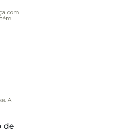
ça com
antém
se. A
o de