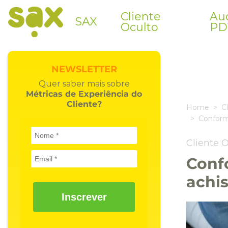
Cliente
Aud
SAX
Oculto
PD
NEWSLETTER
Quer saber mais sobre
Métricas de Experiência do
Cliente?
Home
C
Conform
Cliente 
Conf
achis
Inscrever