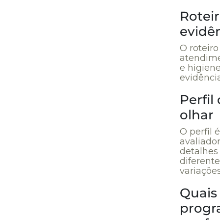
Roteir
evidê
O roteir
atendime
e higien
evidênci
Perfil
olhar
O perfil 
avaliado
detalhes 
diferent
variações
Quais
progr