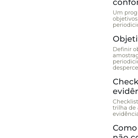
confo
Um progr
objetivo
periodic
Objet
Definir o
amostrag
periodic
desperce
Checkl
evidê
Checklist
trilha de
evidência
Como 
não c