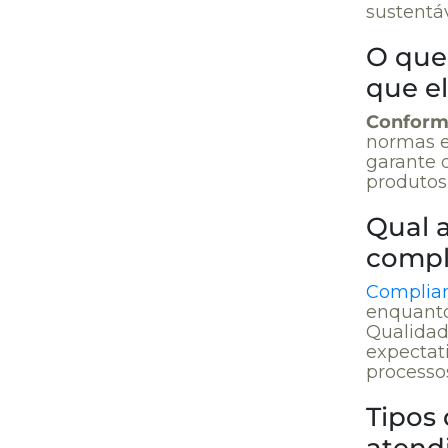
sustentá
O que
que e
Conform
normas e 
garante 
produtos
Qual 
compl
Complia
enquant
Qualidad
expectat
processo
Tipos