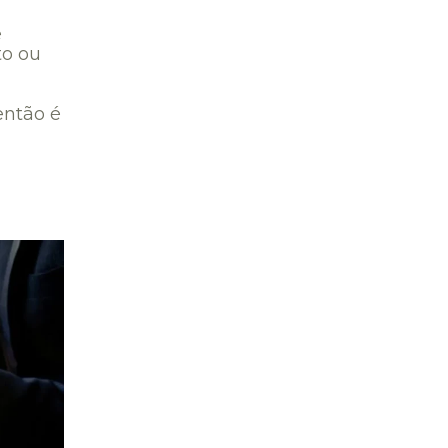
e
to ou
então é