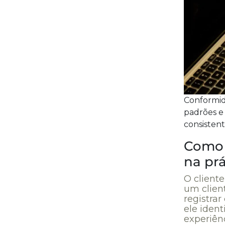
Conformid
padrões e
consisten
Como 
na prá
O cliente
um clien
registra
ele ident
experiênc