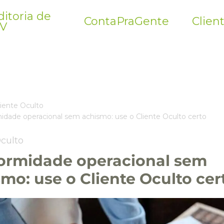
itoria de
ContaPraGente
Clien
V
liente Oculto
idade operacional sem achismo: use o Cliente Oculto certo
Oculto
ormidade operacional sem
mo: use o Cliente Oculto cer