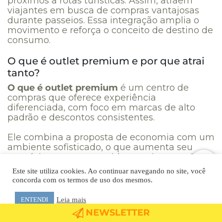
próximos a rotas turísticas. Assim, atraem
viajantes em busca de compras vantajosas
durante passeios. Essa integração amplia o
movimento e reforça o conceito de destino de
consumo.
O que é outlet premium e por que atrai
tanto?
O que é outlet premium
é um centro de
compras que oferece experiência
diferenciada, com foco em marcas de alto
padrão e descontos consistentes.
Ele combina a proposta de economia com um
ambiente sofisticado, o que aumenta seu
prestígio entre consumidores exigentes. O
termo “premium” transmite a ideia de
Este site utiliza cookies. Ao continuar navegando no site, você
exclusividade e qualidade superior.
concorda com os termos de uso dos mesmos.
Como a experiência do cliente é
Leia mais
ENTENDI
transformada nos outlets?
NEWSLETTER