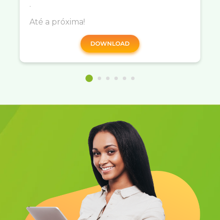
.
Até a próxima!
DOWNLOAD