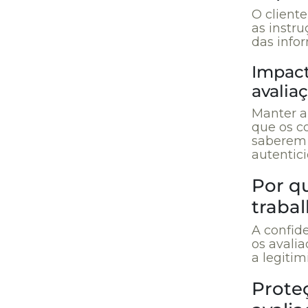
O client
as instr
das info
Impact
avalia
Manter a
que os c
saberem 
autentic
Por qu
trabal
A confid
os avali
a legitim
Prote