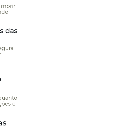
umprir
dade
s das
egura
r
o
 quanto
ções e
as