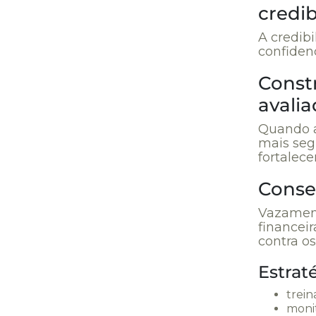
credib
A credib
confiden
Const
avali
Quando a
mais seg
fortalece
Conse
Vazament
financei
contra os
Estrat
trein
moni