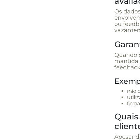
avali
Os dados
envolvem
ou feedba
vazamen
Garant
Quando o
mantida,
feedback
Exempl
não c
utili
firma
Quais 
client
Apesar d