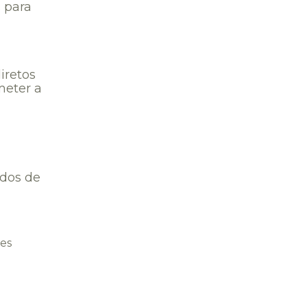
s para
iretos
meter a
dos de
ões