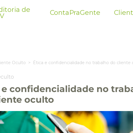
itoria de
ContaPraGente
Clien
V
liente Oculto
Ética e confidencialidade no trabalho do cliente 
Oculto
 e confidencialidade no trab
iente oculto