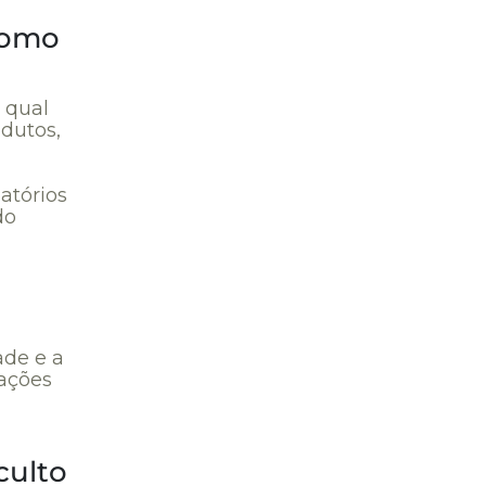
 como
 qual
dutos,
atórios
do
ade e a
mações
culto