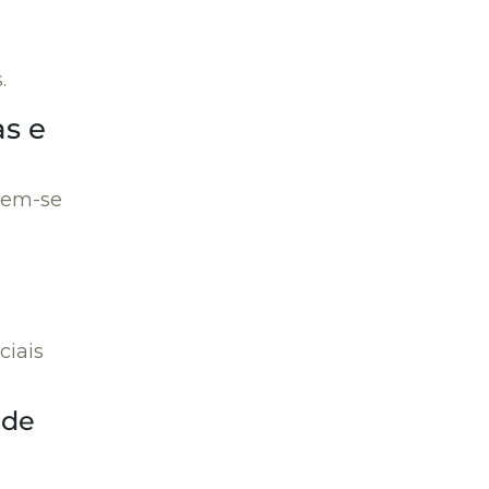
.
s e
tem-se
ciais
ade