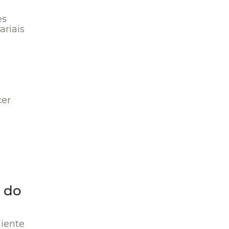
es
ariais
cer
o do
liente