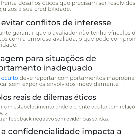
frenta desafios éticos que precisam ser resolvido
ejuízos à sua credibilidade.
vitar conflitos de interesse
nte garantir que o avaliador não tenha vínculos d
etos com a empresa avaliada, o que pode compro
lidade.
agem para situações de
rtamento inadequado
 oculto
deve reportar comportamentos inapropria
ica, sem expor os envolvidos indevidamente.
os reais de dilemas éticos
ar um estabelecimento onde o cliente oculto tem relaç
ais;
trar feedback negativo sem evidências sólidas.
a confidencialidade impacta a