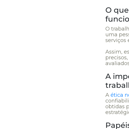
O que 
funci
O trabal
uma pess
serviços
Assim, e
precisos
avaliados
A impo
traba
A
ética n
confiabil
obtidas 
estratégi
Papéis