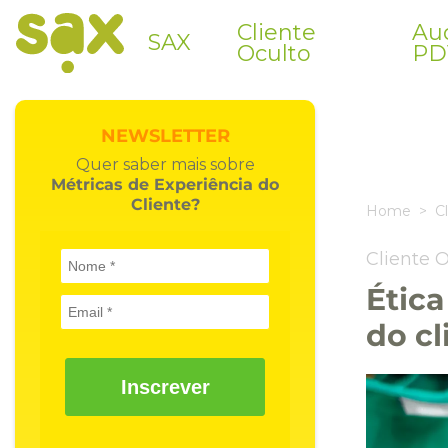
Cliente
Aud
SAX
Oculto
PD
NEWSLETTER
Quer saber mais sobre
Métricas de Experiência do
Cliente?
Home
C
Cliente 
Ética
do cl
Inscrever