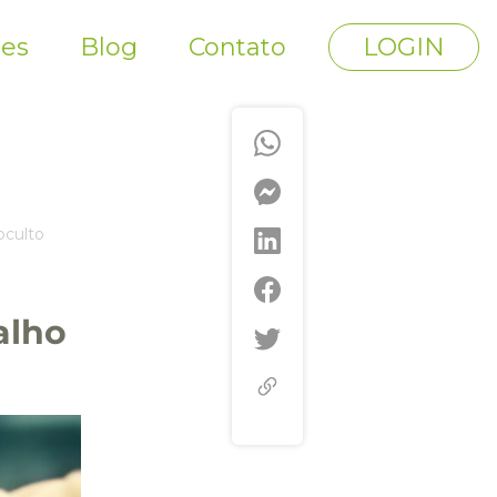
tes
Blog
Contato
LOGIN
oculto
alho