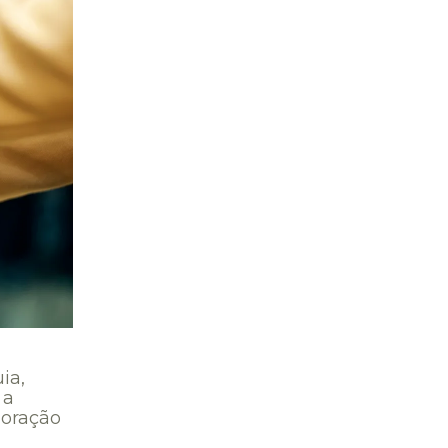
ia,
 a
boração