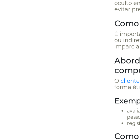
oculto en
evitar pr
Como e
É importa
ou indir
imparcia
Abord
compo
O
cliente
forma ét
Exempl
avali
pesso
regis
Como 