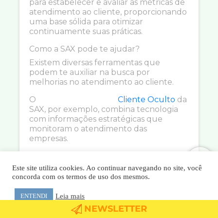
para estabelecer e avaliar as métricas de
atendimento ao cliente, proporcionando
uma base sólida para otimizar
continuamente suas práticas.
Como a SAX pode te ajudar?
Existem diversas ferramentas que
podem te auxiliar na busca por
melhorias no atendimento ao cliente.
O
Cliente Oculto
da
SAX, por exemplo, combina tecnologia
com informações estratégicas que
monitoram o atendimento das
empresas.
Portanto, investir nestes aspectos não só
aprimora a qualidade do atendimento,
Este site utiliza cookies. Ao continuar navegando no site, você
mas também solidifica os vínculos entre
concorda com os termos de uso dos mesmos.
a empresa e seus clientes, elevando os
índices de satisfação a outros níveis.
Leia mais
ENTENDI
NEWSLETTER
Se a sua meta é elevar os índices de