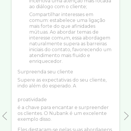
incentiva uma atenção mais focada
ao diálogo com o cliente;
Compartilhar interesses em
comum: estabelece uma ligação
mais forte do que afinidades
mútuas. Ao abordar temas de
interesse comum, essa abordagem
naturalmente supera as barreiras
iniciais do contato, favorecendo um
atendimento mais fluido e
enriquecedor.
Surpreenda seu cliente
Supere as expectativas do seu cliente,
indo além do esperado. A
proatividade
é a chave para encantar e surpreender
os clientes. O Nubank é um excelente
exemplo disso.
Previous
N
Eles destacam-se pelas suas abordagens