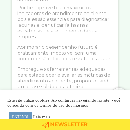
Por fim, aproveite ao máximo os
indicadores de atendimento ao cliente,
pois eles são essenciais para diagnosticar
lacunas e identificar falhas nas
estratégias de atendimento da sua
empresa.
Aprimorar o desempenho futuro é
praticamente impossível sem uma
compreensão clara dos resultados atuais.
Empregue as ferramentas adequadas
para estabelecer e avaliar as métricas de
atendimento ao cliente, proporcionando
uma base sólida para otimizar
continuamente suas práticas.
Este site utiliza cookies. Ao continuar navegando no site, você
Como a SAX pode te ajudar?
concorda com os termos de uso dos mesmos.
Existem diversas ferramentas que
podem te auxiliar na busca por
Leia mais
ENTENDI
melhorias no atendimento ao cliente.
NEWSLETTER