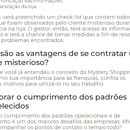
ronização das informações;
anização da loja.
o, será preenchido um check list que contem todo
ue foram observados pelo cliente misterioso dura
ia na loja. O gestor, então, terá acesso às inform
as e terá a chance de tomar medidas a fim de reso
s problemas encontrados.
 são as vantagens de se contratar
e misterioso?
e você já entendeu o conceito do Mystery Shoppi
mo sua importância para as franquias, confira os
s motivos para utilizá-lo no seu trabalho.
orar o cumprimento dos padrões
elecidos
 o cumprimento dos padrões operacionais e de
nto é um dos maiores desafios das empresas. Afi
mpanhar os pontos de contato o tempo todo?