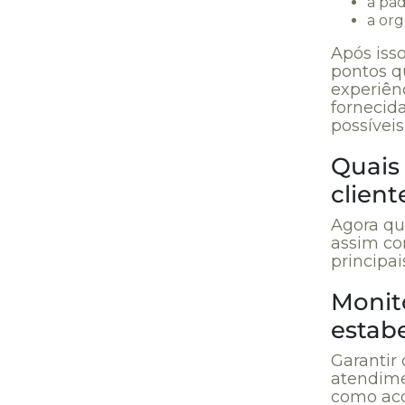
a pad
a org
Após iss
pontos q
experiênc
fornecid
possívei
Quais
client
Agora qu
assim co
principai
Monit
estab
Garantir
atendime
como aco