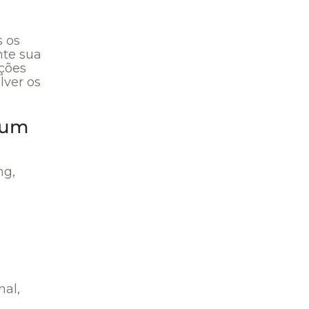
s os
nte sua
ações
lver os
 um
ng,
nal,