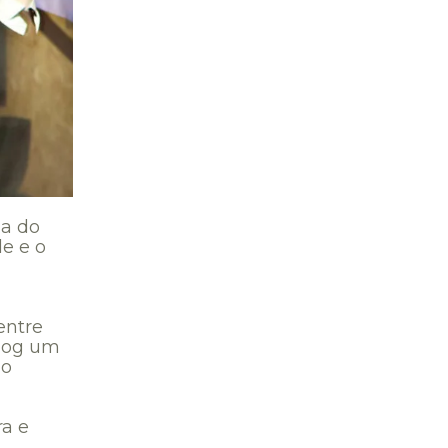
ia do
e e o
entre
blog um
do
ra e