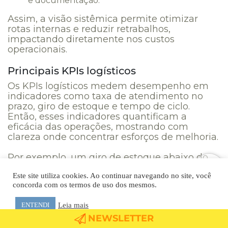
e documentação.
Assim, a visão sistêmica permite otimizar
rotas internas e reduzir retrabalhos,
impactando diretamente nos custos
operacionais.
Principais KPIs logísticos
Os KPIs logísticos medem desempenho em
indicadores como taxa de atendimento no
prazo, giro de estoque e tempo de ciclo.
Então, esses indicadores quantificam a
eficácia das operações, mostrando com
clareza onde concentrar esforços de melhoria.
Por exemplo, um giro de estoque abaixo do
esperado pode sinalizar excesso de produtos
Este site utiliza cookies. Ao continuar navegando no site, você
parados, enquanto atrasos frequentes no
concorda com os termos de uso dos mesmos.
atendimento alertam para falhas na
programação de cargas ou na comunicação
Leia mais
ENTENDI
entre setores.
NEWSLETTER