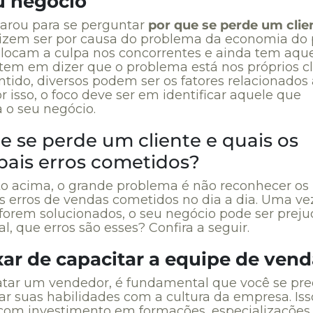
u negócio
parou para se perguntar
por que se perde um clie
izem ser por causa do problema da economia do p
olocam a culpa nos concorrentes e ainda tem aqu
stem em dizer que o problema está nos próprios cl
ntido, diversos podem ser os fatores relacionados 
r isso, o foco deve ser em identificar aquele que
a o seu negócio.
e se perde um cliente e quais os
pais erros cometidos?
o acima, o grande problema é não reconhecer os
 erros de vendas cometidos no dia a dia. Uma ve
 forem solucionados, o seu negócio pode ser preju
al, que erros são esses? Confira a seguir.
xar de capacitar a equipe de ven
atar um vendedor, é fundamental que você se pr
ar suas habilidades com a cultura da empresa. Iss
 com investimento em formações, especializações