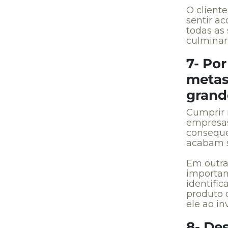
O client
sentir a
todas as
culminar
7- Por
metas
grand
Cumprir 
empresas.
conseque
acabam s
Em outra
importan
identific
produto 
ele ao in
8- De