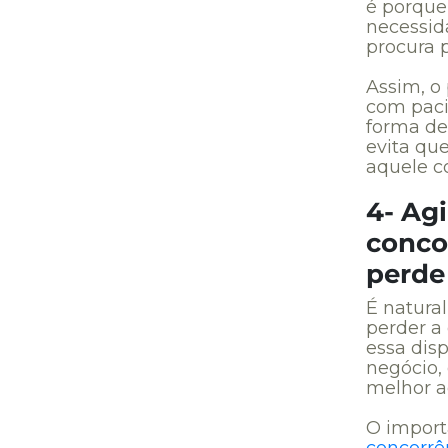
é porque
necessid
procura 
Assim, o 
com paciê
forma de
evita qu
aquele c
4- Ag
conco
perde
É natura
perder a
essa disp
negócio,
melhor a
O import
concorrê