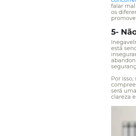
falar mal
os difere
promover
5- Nã
Inegavel
está sen
inseguran
abandona
seguranç
Por isso,
compreen
será uma
clareza e