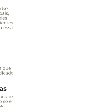
nte
?
aís,
eles
ientes.
a essa
z que
dicado.
das
eocupe
o só é
 e