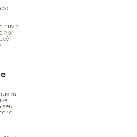
ndo
a ouvir
elhor
você
a
se
queira
ive,
a seu
cer o
evitar