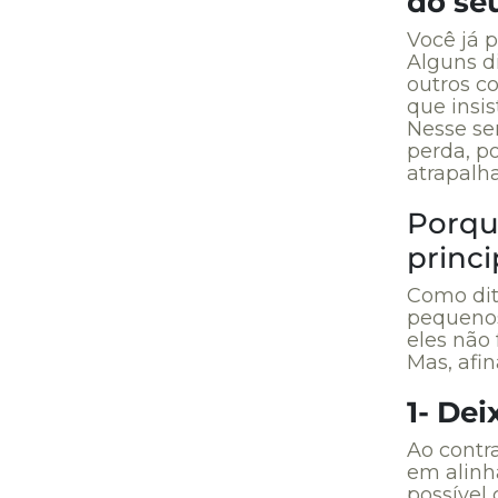
do se
Você já 
Alguns d
outros c
que insi
Nesse se
perda, po
atrapalh
Porqu
princi
Como dit
pequenos
eles não
Mas, afin
1- Dei
Ao contr
em alinh
possível