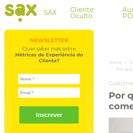
Cliente
Aud
SAX
Oculto
PD
NEWSLETTER
Quer saber mais sobre
Métricas de Experiência do
Cliente?
Home
C
Por que
Custome
Por q
comet
Inscrever