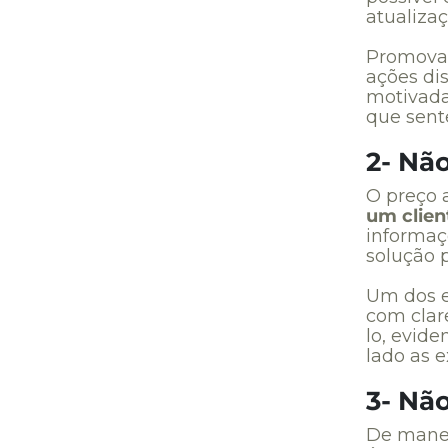
atualizaç
Promova c
ações di
motivada
que sent
2- Nã
O preço a
um clien
informaç
solução 
Um dos e
com clare
lo, evide
lado as e
3- Não
De manei