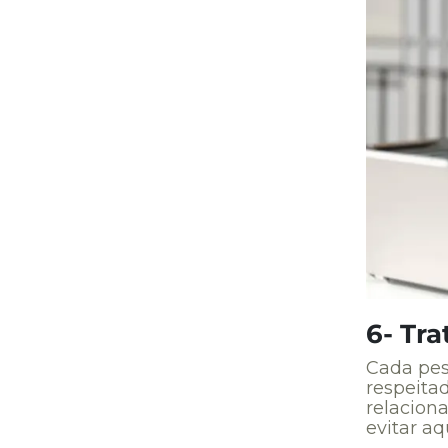
6- Tr
Cada pes
respeita
relacion
evitar a