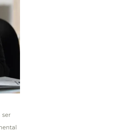
 ser
mental