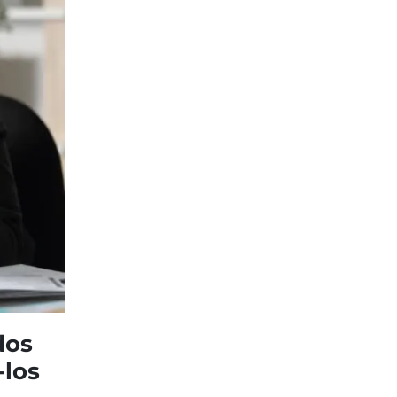
dos
-los