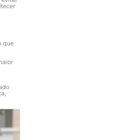
ltecer
o que
maior
tado
ça,