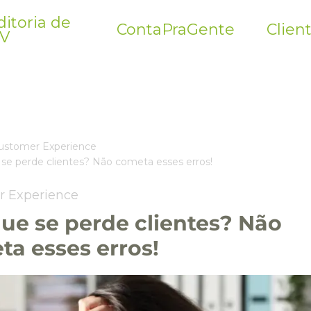
itoria de
ContaPraGente
Clien
V
ustomer Experience
 se perde clientes? Não cometa esses erros!
r Experience
ue se perde clientes? Não
a esses erros!