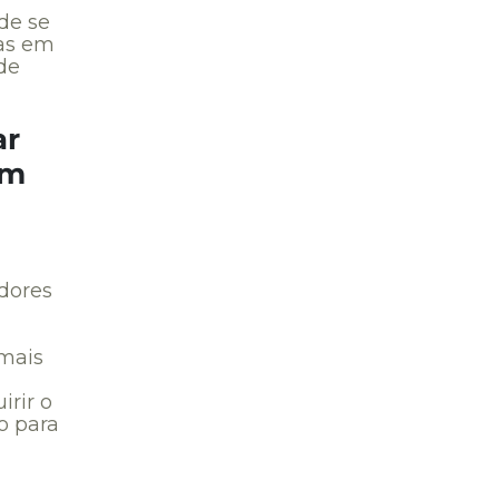
de se
mas em
de
ar
um
dores
 mais
irir o
o para