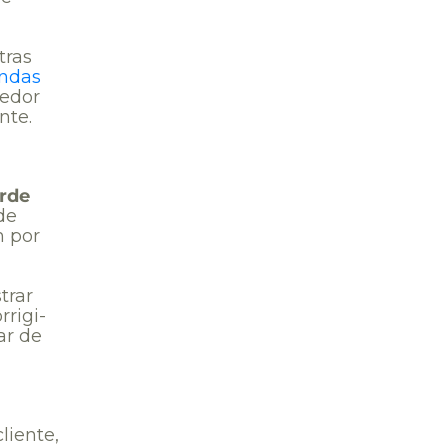
tras
endas
dedor
nte.
erde
de
m por
trar
rrigi-
ar de
liente,