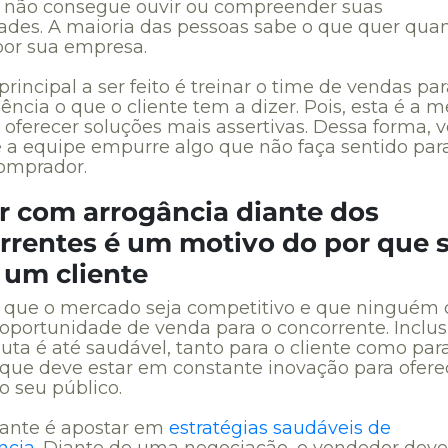
 não consegue ouvir ou compreender suas
ades. A maioria das pessoas sabe o que quer qua
por sua empresa.
principal a ser feito é treinar o time de vendas par
ncia o que o cliente tem a dizer. Pois, esta é a m
 oferecer soluções mais assertivas. Dessa forma, 
e a equipe empurre algo que não faça sentido par
omprador.
ir com arrogância diante dos
rrentes é um motivo do por que 
 um cliente
l que o mercado seja competitivo e que ninguém 
 oportunidade de venda para o concorrente. Inclus
uta é até saudável, tanto para o cliente como par
 que deve estar em constante inovação para ofere
o seu público.
ante é apostar em
estratégias saudáveis de
ncia
. Diante de uma negociação, o vendedor deve 