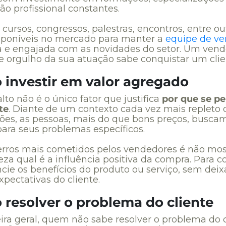
ão profissional constantes.
ursos, congressos, palestras, encontros, entre ou
sponíveis no mercado para manter a
equipe de v
 e engajada com as novidades do setor. Um ven
e orgulho da sua atuação sabe conquistar um clie
o investir em valor agregado
lto não é o único fator que justifica
por que se p
te
. Diante de um contexto cada vez mais repleto 
ões, as pessoas, mais do que bons preços, busca
para seus problemas específicos.
rros mais cometidos pelos vendedores é não mos
za qual é a influência positiva da compra. Para co
ncie os benefícios do produto ou serviço, sem deix
xpectativas do cliente.
 resolver o problema do cliente
ra geral, quem não sabe resolver o problema do c