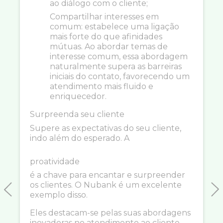
ao diálogo com o cliente;
Compartilhar interesses em
comum: estabelece uma ligação
mais forte do que afinidades
mútuas. Ao abordar temas de
interesse comum, essa abordagem
naturalmente supera as barreiras
iniciais do contato, favorecendo um
atendimento mais fluido e
enriquecedor.
Surpreenda seu cliente
Supere as expectativas do seu cliente,
indo além do esperado. A
proatividade
é a chave para encantar e surpreender
os clientes. O Nubank é um excelente
exemplo disso.
Previous
N
Eles destacam-se pelas suas abordagens
inovadoras no atendimento ao cliente,