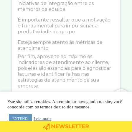
iniciativas de integração entre os
membros da equipe.
É importante ressaltar que a motivação
é fundamental para impulsionar a
produtividade do grupo.
Esteja sempre atento às métricas de
atendimento
Por fim, aproveite ao máximo os
indicadores de atendimento ao cliente,
pois eles são essenciais para diagnosticar
lacunas e identificar falhas nas
estratégias de atendimento da sua
empresa.
Aprimorar o desempenho futuro é
Este site utiliza cookies. Ao continuar navegando no site, você
praticamente impossível sem uma
concorda com os termos de uso dos mesmos.
compreensão clara dos resultados atuais.
Empregue as ferramentas adequadas
Leia mais
ENTENDI
para estabelecer e avaliar as métricas de
NEWSLETTER
atendimento ao cliente, proporcionando